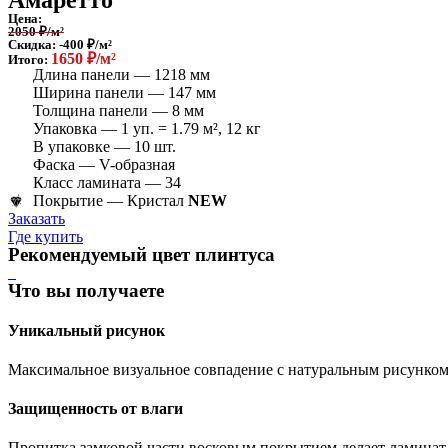
Амаретто
Цена:
2050 ₽/м²
Скидка: -400 ₽/м²
1650 ₽/м²
Итого:
Длина панели — 1218 мм
Ширина панели — 147 мм
Толщина панели — 8 мм
Упаковка — 1 уп. = 1.79 м², 12 кг
В упаковке — 10 шт.
Фаска — V-образная
Класс ламината — 34
Покрытие — Кристал
NEW
Заказать
Где купить
Рекомендуемый цвет плинтуса
Что вы получаете
Уникальный рисунок
Максимальное визуальное совпадение с натуральным рисунком 
Защищенность от влаги
Пропитка замковой части восковым покрытием делает ламина